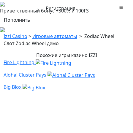
Регистрация
Приветственный бонус +300% и 100FS
Пополнить
Izzi Casino
>
Игровые автоматы
> Zodiac Wheel
Слот Zodiac Wheel демо
Похожие игры казино IZZI
Fire Lightning
Aloha! Cluster Pays
Big Blox
Previous
Next